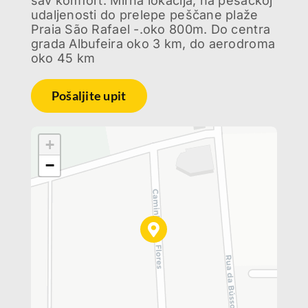
sav komfort. Mirna lokacija, na pešačkoj
udaljenosti do prelepe peščane plaže
Praia São Rafael -.oko 800m. Do centra
grada Albufeira oko 3 km, do aerodroma
oko 45 km
Pošaljite upit
+
−