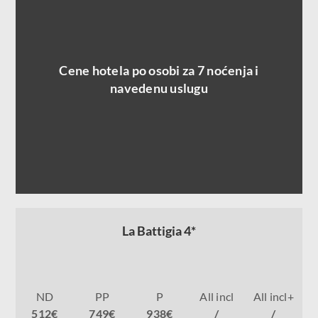
Cene hotela po osobi za 7 noćenja i
navedenu uslugu
La Battigia 4*
ND
PP
P
All incl
All incl+
512€
749€
938€
/
/