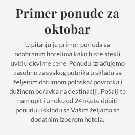
Primer ponude za
oktobar
U pitanju je primer perioda sa
odabranim hotelima kako biste stekli
uvid u okvirne cene. Ponudu izrađujemo
zasebno za svakog putnika u skladu sa
željenim datumom polaska/ povratka i
dužinom boravka na destinaciji. Pošaljite
nam upit i u roku od 24h ćete dobiti
ponudu u skladu sa Vašim željama sa
dodatnim izborom hotela.