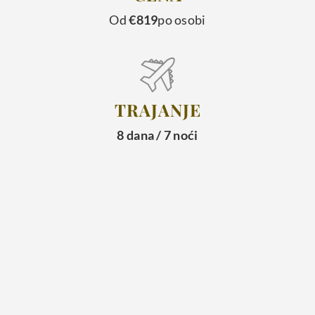
Od
€819
po osobi
TRAJANJE
8 dana / 7 noći