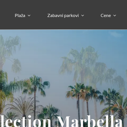
Plaža
Zabavni parkovi
Cene
election Marbella