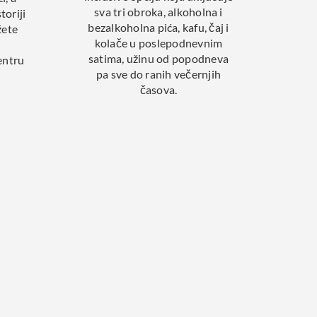
sva tri obroka, alkoholna i
toriji
bezalkoholna pića, kafu, čaj i
žete
kolače u poslepodnevnim
satima, užinu od popodneva
entru
pa sve do ranih večernjih
časova.