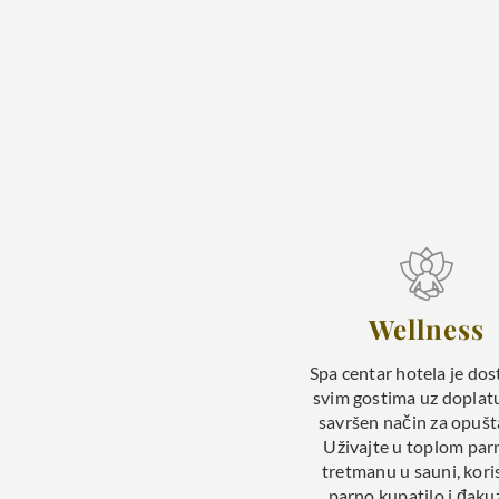
Wellness
Spa centar hotela je do
svim gostima uz doplat
savršen način za opušt
Uživajte u toplom pa
tretmanu u sauni, kori
parno kupatilo i đakuz