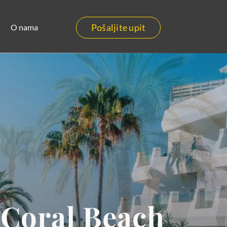
Pošaljite upit
O nama
 Coral Beach