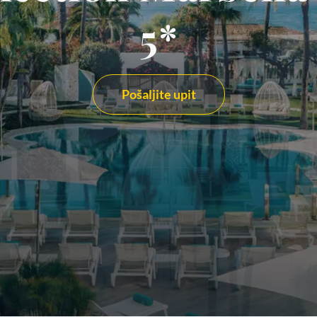
5*
Pošaljite upit