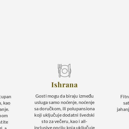
Ishrana
Gosti mogu da biraju između
stupan
Fitn
usluga samo noćenje, noćenje
u, kao
sa
sa doručkom, ili polupansiona
anje.
jahanj
koji uključuje dodatni švedski
rnom
sto za večeru, kao i all-
stite
inclusive opciju koja uključuje
i, a